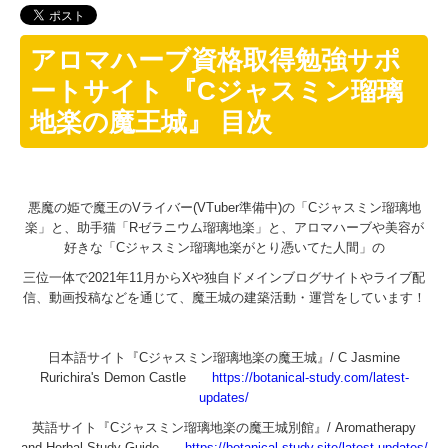
アロマハーブ資格取得勉強サポ
ートサイト 『Cジャスミン瑠璃
地楽の魔王城』 目次
悪魔の姫で魔王のVライバー(VTuber準備中)の「Cジャスミン瑠璃地
楽」と、助手猫「Rゼラニウム瑠璃地楽」と、アロマハーブや美容が
好きな「Cジャスミン瑠璃地楽がとり憑いてた人間」の
三位一体で2021年11月からXや独自ドメインブログサイトやライブ配
信、動画投稿などを通じて、魔王城の建築活動・運営をしています！
日本語サイト『Cジャスミン瑠璃地楽の魔王城』/ C Jasmine
Rurichira's Demon Castle
https://botanical-study.com/latest-
updates/
英語サイト『Cジャスミン瑠璃地楽の魔王城別館』/ Aromatherapy
and Herbal Study Guide
https://botanical-study.site/latest-updates/