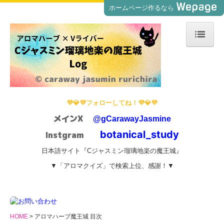
ホームページ作るなら
HOME
プロフィール
アロマハーブ魔王城 目次
💜💎💜フォローしてね！💜💎💜
アロマハーブ傾向チェック
メインX
@gCarawayJasmine
kindle本
Instgram
botanical_study
日本語｜アロマハーブクイズサイト
日本語サイト『Cジャスミン瑠璃地楽の魔王城』
英語｜アロマハーブクイズサイト
▼「アロマクイズ」で検索上位、感謝！▼
WordPressブログの始め方
サイトマップ
今日の誕生花＆リンク
HOME
アロマハーブ魔王城 目次