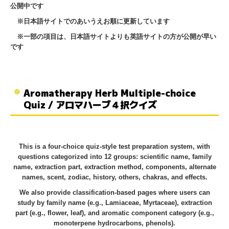
公開中です
※日本語サイトでのあいうえお順に更新しています
※一部の項目は、日本語サイトよりも英語サイトの方が公開が早い
です
Aromatherapy Herb Multiple-choice
Quiz / アロマハーブ４択クイズ
This is a four-choice quiz-style test preparation system, with
questions categorized into 12 groups: scientific name, family
name, extraction part, extraction method, components, alternate
names, scent, zodiac, history, others, chakras, and effects.
We also provide classification-based pages where users can
study by family name (e.g., Lamiaceae, Myrtaceae), extraction
part (e.g., flower, leaf), and aromatic component category (e.g.,
monoterpene hydrocarbons, phenols).